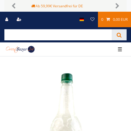
Sichere Zahlungsmöglichkeiten
Previous
Next
0
0,00 EUR
☰