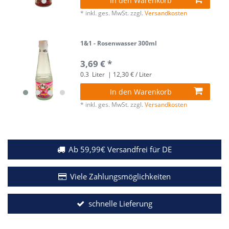
In den Warenkorb
*
inkl. ges. MwSt.
zzgl.
Versandkosten
1&1 - Rosenwasser 300ml
3,69 € *
0.3
Liter
| 12,30 € / Liter
In den Warenkorb
*
inkl. ges. MwSt.
zzgl.
Versandkosten
Ab 59,99€ Versandfrei für DE
Viele Zahlungsmöglichkeiten
schnelle Lieferung