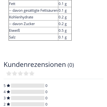
Fett
0.1 g
-- davon gesättigte Fettsäuren
0.1 g
Kohlenhydrate
0.2 g
-- davon Zucker
0.2 g
Eiweiß
0.5 g
Salz
0.1 g
Kundenrezensionen
(0)
5
0
4
0
3
0
2
0