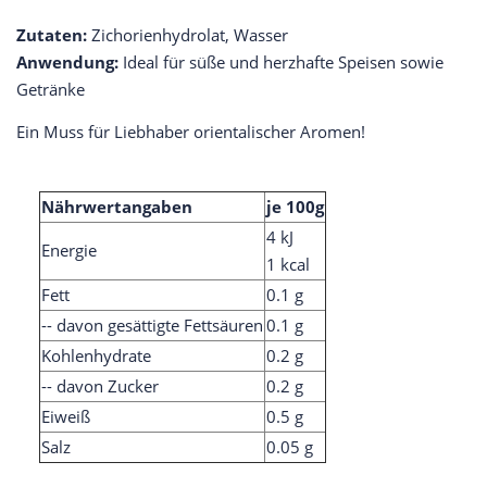
Zutaten:
Zichorienhydrolat, Wasser
Anwendung:
Ideal für süße und herzhafte Speisen sowie
Getränke
Ein Muss für Liebhaber orientalischer Aromen!
Nährwertangaben
je 100g
4 kJ
Energie
1 kcal
Fett
0.1 g
-- davon gesättigte Fettsäuren
0.1 g
Kohlenhydrate
0.2 g
-- davon Zucker
0.2 g
Eiweiß
0.5 g
Salz
0.05 g