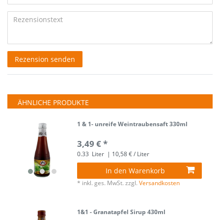
Bewertungssternen
Bewertungssternen
Bewertungssternen
Bewertungssternen
Bewertungssternen
Titel
(optional)
Rezensionstext
Rezension senden
ÄHNLICHE PRODUKTE
1 & 1- unreife Weintraubensaft 330ml
3,49 € *
0.33
Liter
| 10,58 € / Liter
In den Warenkorb
*
inkl. ges. MwSt.
zzgl.
Versandkosten
1&1 - Granatapfel Sirup 430ml