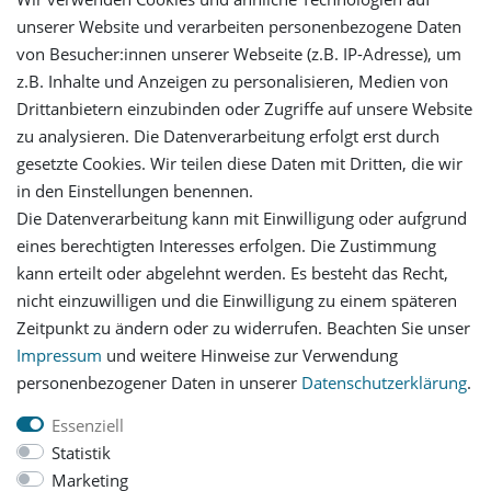
unserer Website und verarbeiten personenbezogene Daten
von Besucher:innen unserer Webseite (z.B. IP-Adresse), um
Mein Konto
z.B. Inhalte und Anzeigen zu personalisieren, Medien von
Drittanbietern einzubinden oder Zugriffe auf unsere Website
Login
zu analysieren. Die Datenverarbeitung erfolgt erst durch
gesetzte Cookies. Wir teilen diese Daten mit Dritten, die wir
in den Einstellungen benennen.
Registrieren
Die Datenverarbeitung kann mit Einwilligung oder aufgrund
eines berechtigten Interesses erfolgen. Die Zustimmung
Versandinformationen
kann erteilt oder abgelehnt werden. Es besteht das Recht,
nicht einzuwilligen und die Einwilligung zu einem späteren
Let's stay connected
Zeitpunkt zu ändern oder zu widerrufen. Beachten Sie unser
Impressum
und weitere Hinweise zur Verwendung
personenbezogener Daten in unserer
Daten­schutz­erklärung
.
Essenziell
Statistik
Impressum
Daten­schutz­erklärung
AGB
Marketing