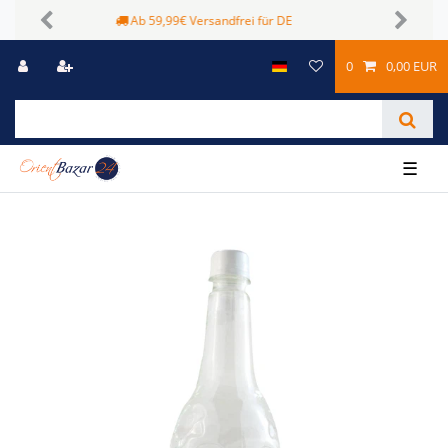
Sichere Zahlungsmöglichkeiten
Previous
Next
0
0,00 EUR
☰