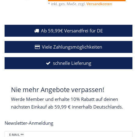
*
inkl. ges. MwSt.
zzgl.
Versandkosten
Ab 59,99€ Versandfrei für DE
Viele Zahlungsmöglichkeiten
schnelle Lieferung
Nie mehr Angebote verpassen!
Werde Member und erhalte 10% Rabatt auf deinen
nächsten Einkauf ab 59,99 € innerhalb Deutschlands.
Newsletter-Anmeldung
Newsletter
E-MAIL **