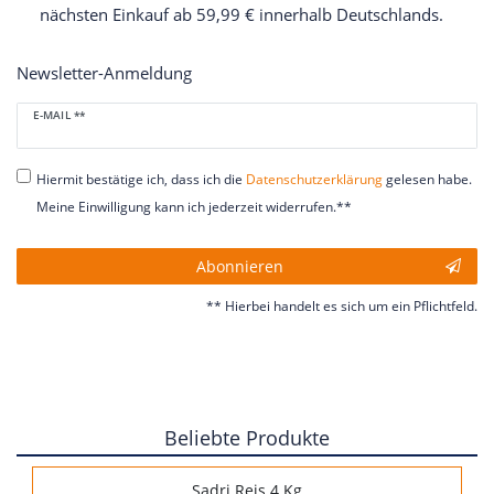
nächsten Einkauf ab 59,99 € innerhalb Deutschlands.
Newsletter-Anmeldung
Newsletter
E-MAIL **
Honig
Hiermit bestätige ich, dass ich die
Daten­schutz­erklärung
gelesen habe.
Meine Einwilligung kann ich jederzeit widerrufen.**
Abonnieren
** Hierbei handelt es sich um ein Pflichtfeld.
Beliebte Produkte
Sadri Reis 4 Kg