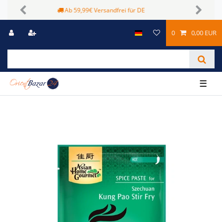
Sichere Zahlungsmöglichkeiten
Previous
Next
0
0,00 EUR
☰