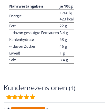
Nährwertangaben
je 100g
1768 kJ
Energie
423 kcal
Fett
22 g
-- davon gesättigte Fettsäuren
3.4 g
Kohlenhydrate
53 g
-- davon Zucker
46 g
Eiweiß
1 g
Salz
8.4 g
Kundenrezensionen
(1)