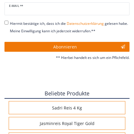
Newsletter
E-MAIL **
Honig
Hiermit bestätige ich, dass ich die
Daten­schutz­erklärung
gelesen habe.
Meine Einwilligung kann ich jederzeit widerrufen.**
Abonnieren
** Hierbei handelt es sich um ein Pflichtfeld.
Beliebte Produkte
Sadri Reis 4 Kg
Jasminreis Royal Tiger Gold