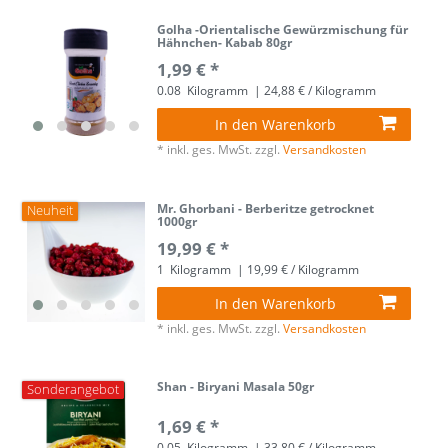
Golha -Orientalische Gewürzmischung für
Hähnchen- Kabab 80gr
1,99 € *
0.08
Kilogramm
| 24,88 € / Kilogramm
In den Warenkorb
*
inkl. ges. MwSt.
zzgl.
Versandkosten
Mr. Ghorbani - Berberitze getrocknet
Neuheit
1000gr
19,99 € *
1
Kilogramm
| 19,99 € / Kilogramm
In den Warenkorb
*
inkl. ges. MwSt.
zzgl.
Versandkosten
Shan - Biryani Masala 50gr
Sonderangebot
1,69 € *
0.05
Kilogramm
| 33,80 € / Kilogramm