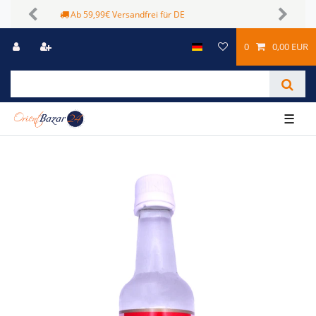
Sichere Zahlungsmöglichkeiten
Previous
Next
0
0,00 EUR
☰