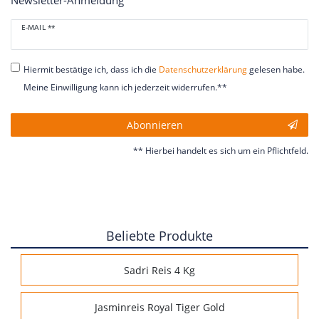
Newsletter-Anmeldung
Newsletter
E-MAIL **
Honig
Hiermit bestätige ich, dass ich die
Daten­schutz­erklärung
gelesen habe.
Meine Einwilligung kann ich jederzeit widerrufen.**
Abonnieren
** Hierbei handelt es sich um ein Pflichtfeld.
Beliebte Produkte
Sadri Reis 4 Kg
Jasminreis Royal Tiger Gold