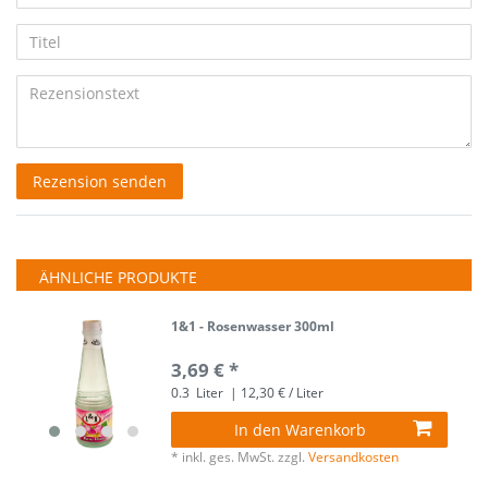
5
5
5
5
5
Ihr
Platzhalter
Anzeigename
Bewertungssternen
Bewertungssternen
Bewertungssternen
Bewertungssternen
Bewertungssternen
Titel
(optional)
Rezensionstext
Rezension senden
ÄHNLICHE PRODUKTE
1&1 - Rosenwasser 300ml
3,69 € *
0.3
Liter
| 12,30 € / Liter
In den Warenkorb
*
inkl. ges. MwSt.
zzgl.
Versandkosten