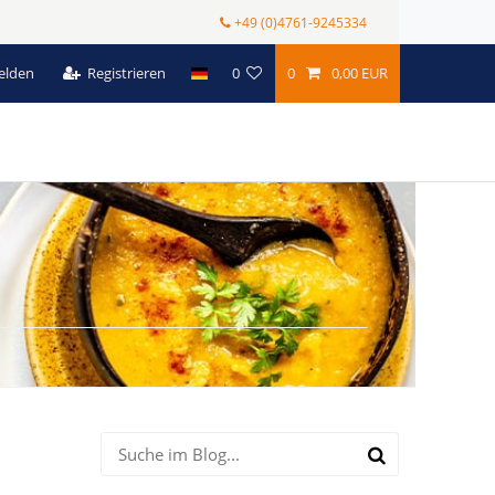
+49 (0)4761-9245334
elden
Registrieren
0
0
0,00 EUR