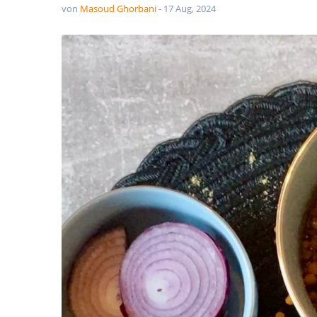
von
Masoud Ghorbani
-
17 Aug, 2024