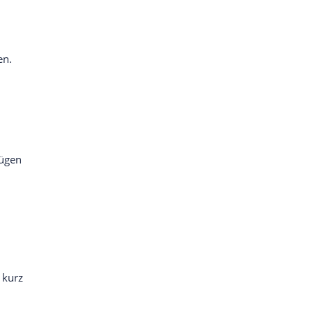
en.
fügen
 kurz